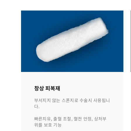
창상 피복재
부서지지 않는 스폰지로 수술시 사용됩니
다.
빠른치유, 출혈 조절, 혈전 안정, 상처부
위를 보호 기능