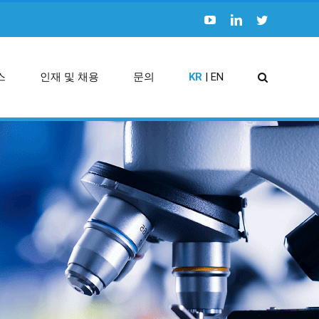
스
인재 및 채용
문의
KR
| EN