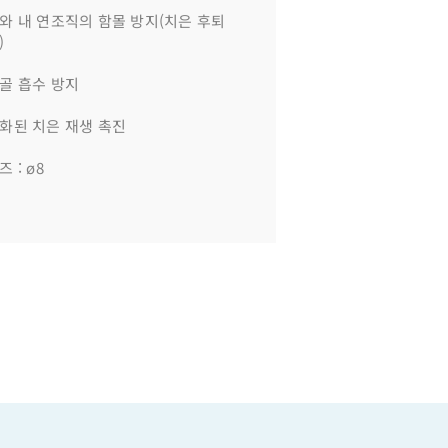
와 내 연조직의 함몰 방지(치은 후퇴
)
골 흡수 방지
화된 치은 재생 촉진
 : ø8