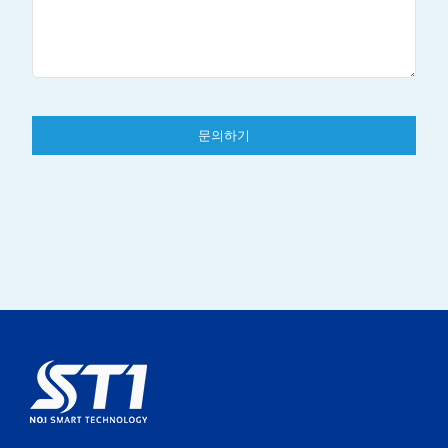
문의하기
This
field
should
be
left
blank